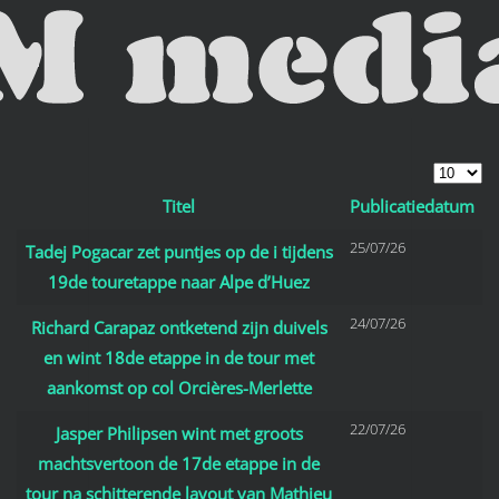
Skip to main content
Toon #
Titel
Publicatiedatum
Artikelen
25/07/26
Tadej Pogacar zet puntjes op de i tijdens
19de touretappe naar Alpe d’Huez
24/07/26
Richard Carapaz ontketend zijn duivels
en wint 18de etappe in de tour met
aankomst op col Orcières-Merlette
22/07/26
Jasper Philipsen wint met groots
machtsvertoon de 17de etappe in de
tour na schitterende layout van Mathieu