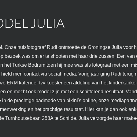
DEL JULIA
 Onze huisfotograaf Rudi ontmoette de Groningse Julia voor he
 op bezoek was om er te shooten met haar drie zussen. Een van
 het Turkse Bodrum toen hij mee was als fotograaf met een mi
ield men contact via social media. Vorig jaar ging Rudi terug r
we ERM kalender tvv koester een afdeling van het kinderkanke
n en mocht ook model zijn met een schitterend resultaat. Vand
in de prachtige badmode van bikini's online, onze mediapartne
menwerking en het prachtige resultaat. Hier kan je dan ook enkel
op de Turnhoutsebaan 253A te Schilde. Julia verzorgde haar make