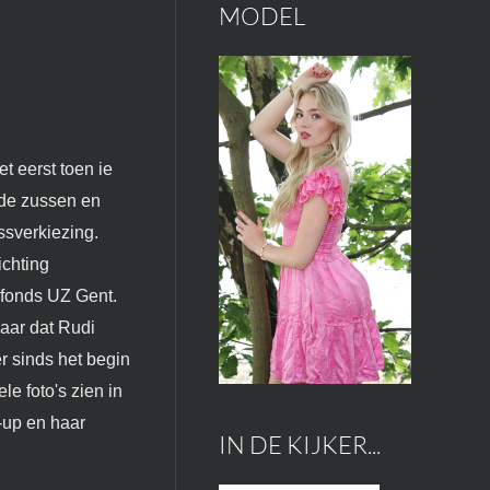
MODEL
t eerst toen ie
 de zussen en
ssverkiezing.
ichting
rfonds UZ Gent.
aar dat Rudi
r sinds het begin
e foto's zien in
-up en haar
IN DE KIJKER...