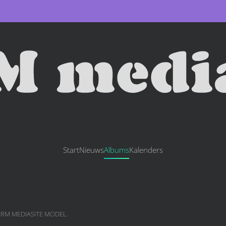
Start
Nieuws
Albums
Kalenders
ERM MEDIASITE MODEL
.