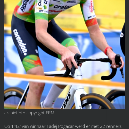
archieffoto copyright ERM
Op 1'42' van winnaar Tadej Pogacar werd er met 22 renners