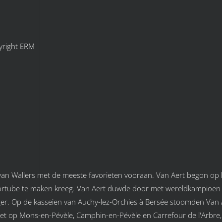
yright ERM
an Wallers met de meeste favorieten vooraan. Van Aert begon op
e voortube te maken kreeg. Van Aert duwde door met wereldkampioen
inger. Op de kasseien van Auchy-lez-Orchies à Bersée stoomden Van
et op Mons-en-Pévèle, Camphin-en-Pévèle en Carrefour de l'Arbre,