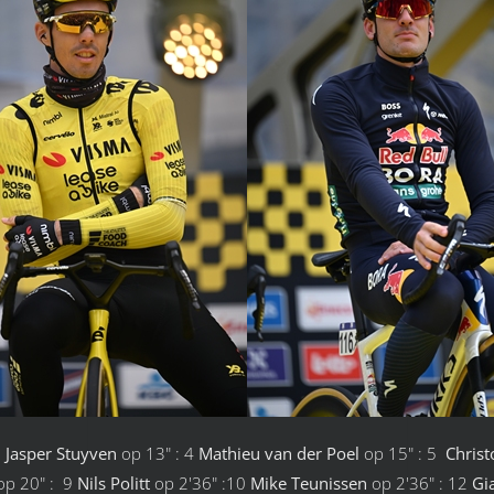
3
Jasper Stuyven
op 13"
: 4
Mathieu van der Poel
op 15" : 5
Christ
p 20" : 9
Nils Politt
op 2'36" :10
Mike Teunissen
op 2'36" : 12
Gia