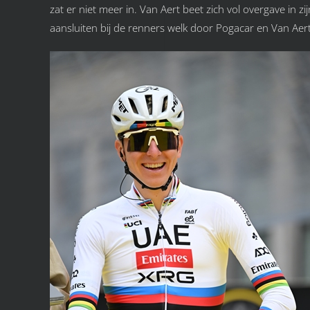
zat er niet meer in. Van Aert beet zich vol overgave in
aansluiten bij de renners welk door Pogacar en Van Aer