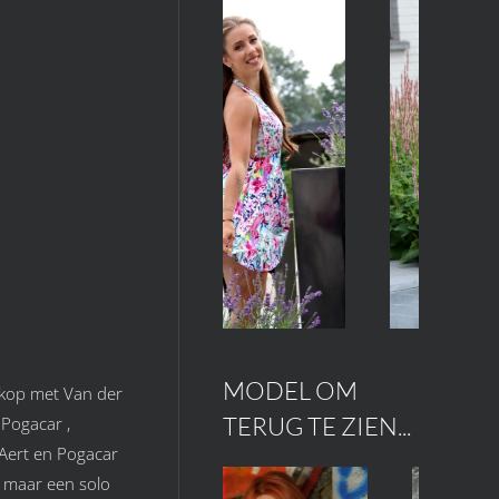
MODEL OM
 kop met Van der
TERUG TE ZIEN...
 Pogacar ,
 Aert en Pogacar
 maar een solo