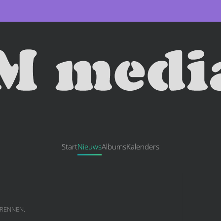
Start
Nieuws
Albums
Kalenders
LRENNEN
.