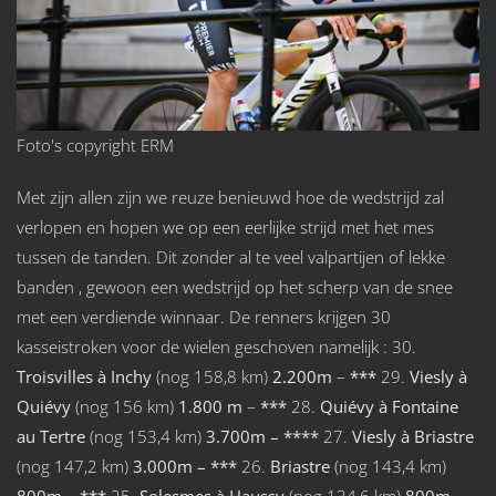
Foto's copyright ERM
Met zijn allen zijn we reuze benieuwd hoe de wedstrijd zal
verlopen en hopen we op een eerlijke strijd met het mes
tussen de tanden. Dit zonder al te veel valpartijen of lekke
banden , gewoon een wedstrijd op het scherp van de snee
met een verdiende winnaar. De renners krijgen 30
kasseistroken voor de wielen geschoven namelijk : 30.
Troisvilles à Inchy
(nog 158,8 km)
2.200m
–
***
29.
Viesly à
Quiévy
(nog 156 km)
1.800 m
–
***
28.
Quiévy à Fontaine
au Tertre
(nog 153,4 km)
3.700m – ****
27.
Viesly
à Briastre
(nog 147,2 km)
3.000m – ***
26.
Briastre
(nog 143,4 km)
800m – ***
25.
Solesmes à Haussy
(nog 134,6 km)
800m –