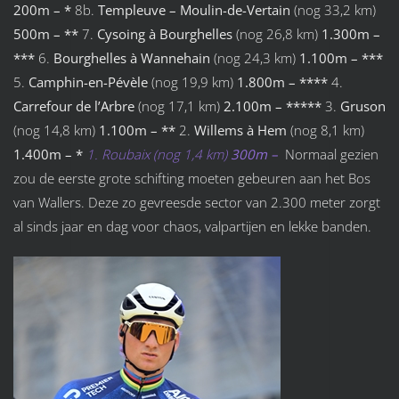
200m – *
8b.
Templeuve – Moulin-de-Vertain
(nog 33,2 km)
500m – **
7.
Cysoing à Bourghelles
(nog 26,8 km)
1.300m –
***
6.
Bourghelles à Wannehain
(nog 24,3 km)
1.100m – ***
5.
Camphin-en-Pévèle
(nog 19,9 km)
1.800m – ****
4.
Carrefour de l’Arbre
(nog 17,1 km)
2.100m – *****
3.
Gruson
(nog 14,8 km)
1.100m – **
2.
Willems à Hem
(nog 8,1 km)
1.400m – *
1. Roubaix (nog 1,4 km)
300m –
Normaal gezien
zou de eerste grote schifting moeten gebeuren aan het Bos
van Wallers. Deze zo gevreesde sector van 2.300 meter zorgt
al sinds jaar en dag voor chaos, valpartijen en lekke banden.