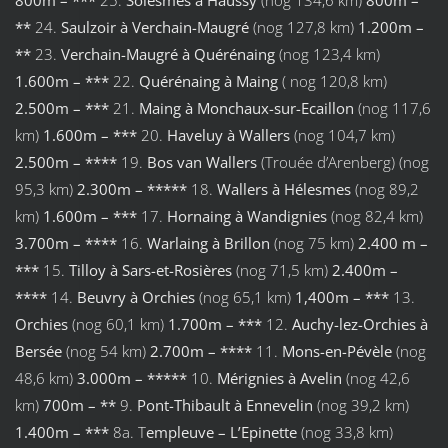
**
24.
Saulzoir à Verchain-Maugré
(nog 127,8 km)
1.200m –
**
23.
Verchain-Maugré à Quérénaing
(nog 123,4 km)
1.600m – ***
22.
Quérénaing
à Maing
( nog 120,8 km)
2.500m – ***
21.
Maing à Monchaux-sur-Ecaillon
(nog 117,6
km)
1.600m – ***
20.
Haveluy à Wallers
(nog 104,7 km)
2.500m – ****
19.
Bos van Wallers
(Trouée d’Arenberg) (nog
95,3 km)
2.300m – *****
18.
Wallers à Hélesmes
(nog 89,2
km)
1.600m –
***
17.
Hornaing à Wandignies
(nog 82,4 km)
3.700m – ****
16.
Warlaing à Brillon
(nog 75 km)
2.400 m –
***
15.
Tilloy à Sars-et-Rosières
(nog 71,5 km)
2.400m –
****
14.
Beuvry à Orchies
(nog 65,1 km)
1,400m – ***
13.
Orchies
(nog 60,1 km)
1.700m – ***
12.
Auchy-lez-Orchies à
Bersée
(nog 54 km)
2.700m – ****
11.
Mons-en-Pévèle
(nog
48,6 km)
3.000m – *****
10.
Mérignies à Avelin
(nog 42,6
km)
700m
– **
9.
Pont-Thibault à Ennevelin
(nog 39,2 km)
1.400m – ***
8a. T
empleuve – L’Epinette
(nog 33,8 km)