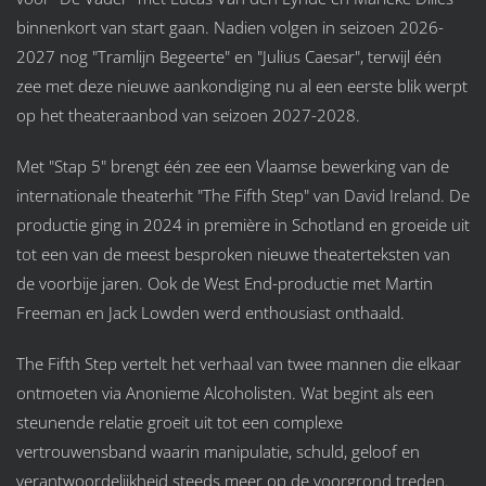
binnenkort van start gaan. Nadien volgen in seizoen 2026-
2027 nog "Tramlijn Begeerte" en "Julius Caesar", terwijl één
zee met deze nieuwe aankondiging nu al een eerste blik werpt
op het theateraanbod van seizoen 2027-2028.
Met "Stap 5" brengt één zee een Vlaamse bewerking van de
internationale theaterhit "The Fifth Step" van David Ireland. De
productie ging in 2024 in première in Schotland en groeide uit
tot een van de meest besproken nieuwe theaterteksten van
de voorbije jaren. Ook de West End-productie met Martin
Freeman en Jack Lowden werd enthousiast onthaald.
The Fifth Step vertelt het verhaal van twee mannen die elkaar
ontmoeten via Anonieme Alcoholisten. Wat begint als een
steunende relatie groeit uit tot een complexe
vertrouwensband waarin manipulatie, schuld, geloof en
verantwoordelijkheid steeds meer op de voorgrond treden.