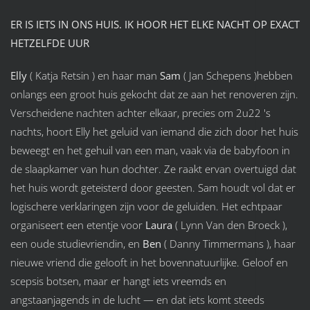
ER IS IETS IN ONS HUIS. IK HOOR HET ELKE NACHT OP EXACT
HETZELFDE UUR
Elly
( Katja Retsin ) en haar man
Sam
( Jan Schepens )hebben
onlangs een groot huis gekocht dat ze aan het renoveren zijn.
Verscheidene nachten achter elkaar, precies om 2u22 's
nachts, hoort Elly het geluid van iemand die zich door het huis
beweegt en het gehuil van een man, vaak via de babyfoon in
de slaapkamer van hun dochter. Ze raakt ervan overtuigd dat
het huis wordt geteisterd door geesten. Sam houdt vol dat er
logischere verklaringen zijn voor de geluiden. Het echtpaar
organiseert een etentje voor
Laura
( Lynn Van den Broeck ),
een oude studievriendin, en
Ben
( Danny Timmermans ), haar
nieuwe vriend die gelooft in het bovennatuurlijke. Geloof en
scepsis botsen, maar er hangt iets vreemds en
angstaanjagends in de lucht — en dat iets komt steeds